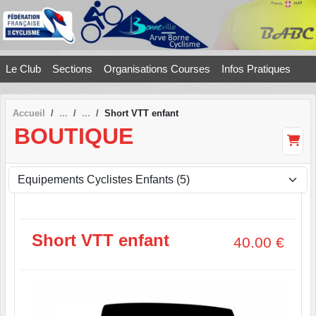
Panneau de gestion des cookies
Le Club
Sections
Organisations Courses
Infos Pratiques
Accueil
Short VTT enfant
BOUTIQUE
Short VTT enfant
40.00
€