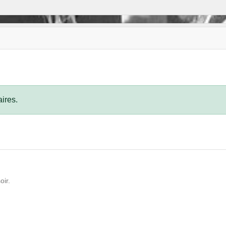
ires.
oir.