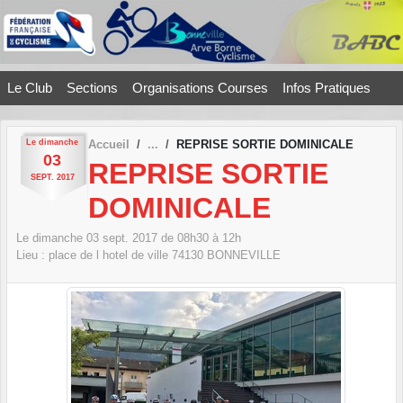
Panneau de gestion des cookies
Le Club
Sections
Organisations Courses
Infos Pratiques
Le
dimanche
Accueil
REPRISE SORTIE DOMINICALE
03
REPRISE SORTIE
SEPT.
2017
DOMINICALE
Le
dimanche
03
sept.
2017
de 08h30 à 12h
Lieu :
place de l hotel de ville
74130
BONNEVILLE