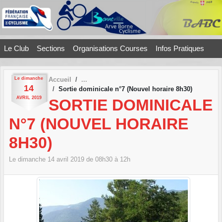
Panneau de gestion des cookies
Le Club
Sections
Organisations Courses
Infos Pratiques
Le
dimanche
Accueil
14
Sortie dominicale n°7 (Nouvel horaire 8h30)
AVRIL
2019
SORTIE DOMINICALE
N°7 (NOUVEL HORAIRE
8H30)
Le
dimanche
14
avril
2019
de 08h30 à 12h