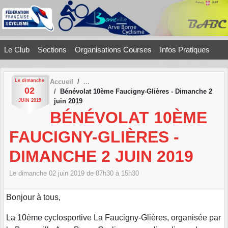
Panneau de gestion des cookies
Le Club
Sections
Organisations Courses
Infos Pratiques
Le
dimanche
Accueil
02
Bénévolat 10ème Faucigny-Glières - Dimanche 2
juin 2019
JUIN
2019
BÉNÉVOLAT 10ÈME
FAUCIGNY-GLIÈRES -
DIMANCHE 2 JUIN 2019
Le
dimanche
02
juin
2019
de 07h30 à 15h30
Bonjour à tous,
La 10ème cyclosportive La Faucigny-Glières, organisée par