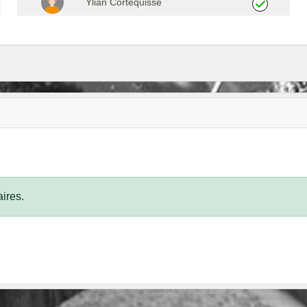
Ylian Cortequisse
ires.