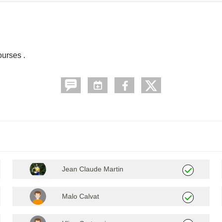
urses .
Jean Claude Martin
Malo Calvat