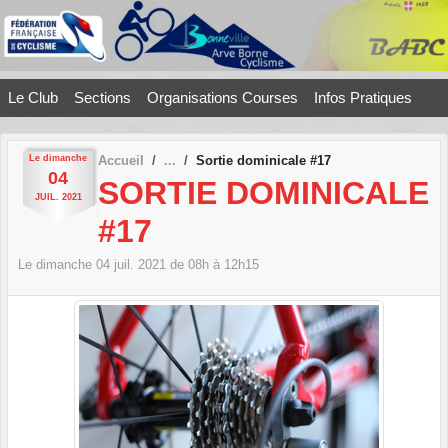
Panneau de gestion des cookies
Le Club
Sections
Organisations Courses
Infos Pratiques
Le
dimanche
Accueil
Sortie dominicale #17
04
SORTIE DOMINICALE
JUIL.
2021
#17
Le
dimanche
04
juil.
2021
de 08h à 12h15