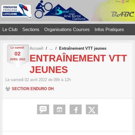
Panneau de gestion des cookies
Le Club
Sections
Organisations Courses
Infos Pratiques
Le
samedi
Accueil
Entraînement VTT jeunes
02
ENTRAÎNEMENT VTT
AVRIL
2022
JEUNES
Le
samedi
02
avril
2022
de 09h à 12h
SECTION ENDURO DH