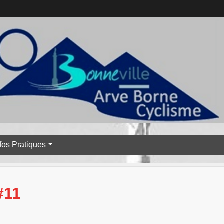
nfos Pratiques
#11