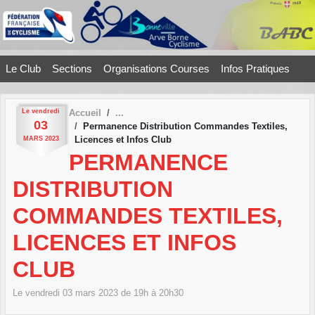
Panneau de gestion des cookies
Le Club
Sections
Organisations Courses
Infos Pratiques
Le
vendredi
Accueil
03
Permanence Distribution Commandes Textiles,
Licences et Infos Club
MARS
2023
PERMANENCE
DISTRIBUTION
COMMANDES TEXTILES,
LICENCES ET INFOS
CLUB
Le
vendredi
03
mars
2023
de 19h à 20h30