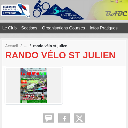
Panneau de gestion des cookies
Le Club
Sections
Organisations Courses
Infos Pratiques
Accueil
rando vélo st julien
RANDO VÉLO ST JULIEN