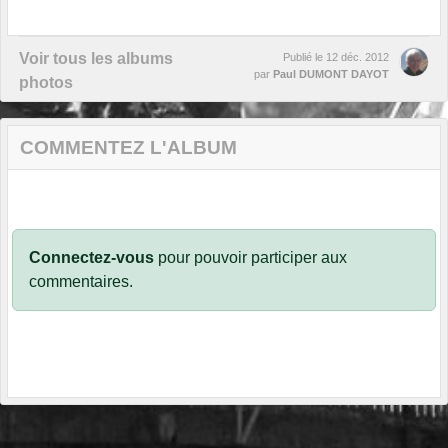
Voir tous les albums
Publié le
12 déc. 2012
par
Paul DUMONT DAYOT
photos
COMMENTEZ L'ALBUM
Connectez-vous
pour pouvoir participer aux
commentaires.