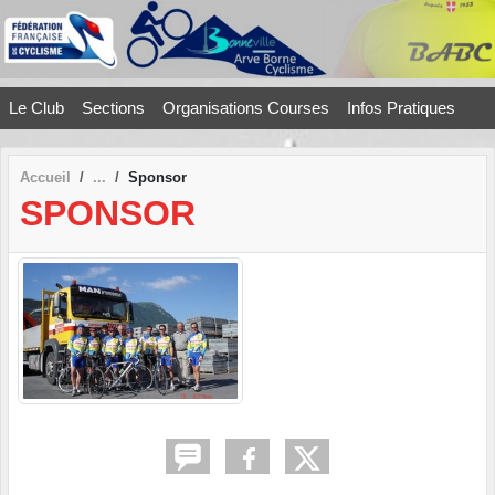
Panneau de gestion des cookies
Le Club
Sections
Organisations Courses
Infos Pratiques
Accueil
Sponsor
SPONSOR